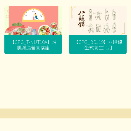
【CPG_T-NUT10A】增
【CPG_BDJ19】八段錦
肌減脂營養講座
(坐式養生) 1月
文
章
導
© 2026 耆智有限公司及賽馬會流金匯 ‧版權所有