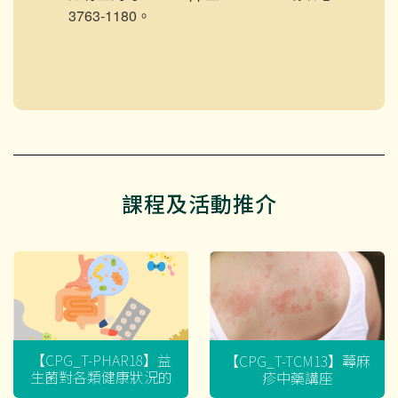
3763-1180。
課程及活動推介
【CPG_T-PHAR18】益
【CPG_T-TCM13】蕁麻
生菌對各類健康狀況的
疹中藥講座
迷思