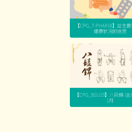
【CPG_T-PHAR18】益生
健康狀況的迷思
【CPG_BDJ19】八段錦 (
1月