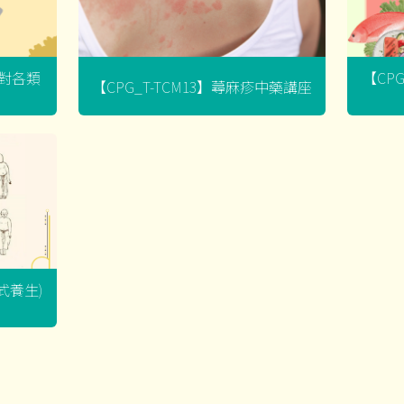
菌對各類
【CP
【CPG_T-TCM13】蕁麻疹中藥講座
坐式養生)