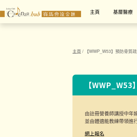
主頁
基層醫療
主頁
/
【WWP_W53】預防骨質
【WWP_W5
由註冊營養師講授中年
並由體適能教練帶領
進
網上報名