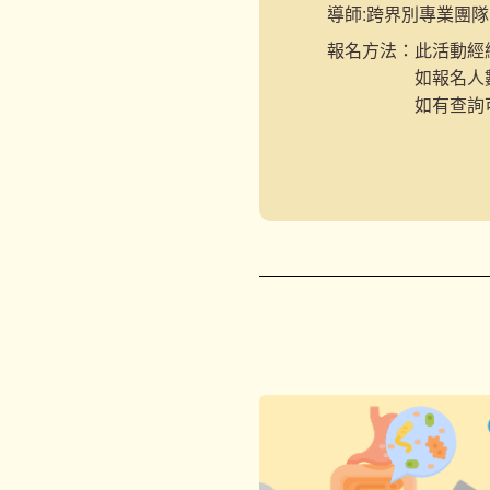
導師:
跨界別專業團隊
報名
方法：
此活動經
如報名人
如有查詢可W