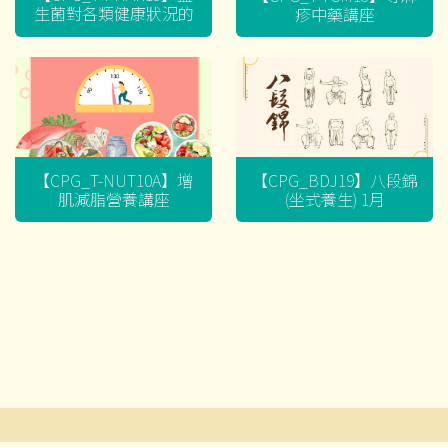
生菌對各類健康狀況的
疹中藥講座
迷思
【CPG_T-NUT10A】增
【CPG_BDJ19】八段錦
肌減脂營養講座
(坐式養生) 1月
文