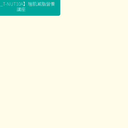
G_T-NUT10A】增肌減脂營養
講座