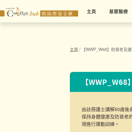
主頁
基層醫療
主頁
/
【WWP_W68】防衰老及
【WWP_W6
由註冊護士講解50歲後
保持身體
健康及防衰老
領進行運動訓練。