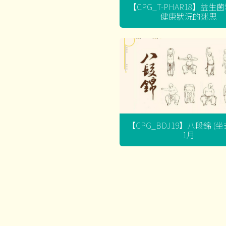
【CPG_T-PHAR18】益生
健康狀況的迷思
【CPG_BDJ19】八段錦 (
1月