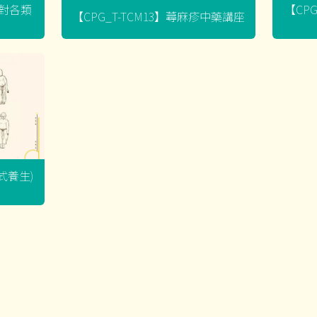
菌對各類
【CP
【CPG_T-TCM13】蕁麻疹中藥講座
坐式養生)