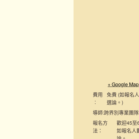
+ Google Map
費用
免費 (如報
︰
選論。)
導師:
跨界別專業團隊
報名
方
歡迎45至
法：
如報名人
論。