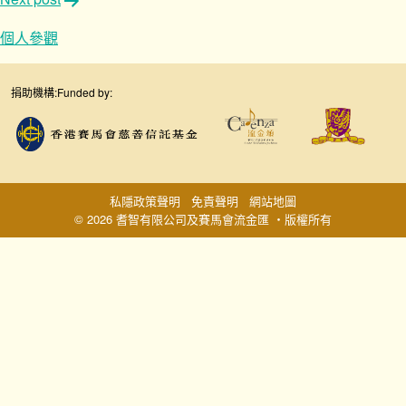
文
章
個人參觀
導
覽
捐助機構:
Funded by:
私隱政策聲明
免責聲明
網站地圖
© 2026 耆智有限公司及賽馬會流金匯 ‧版權所有