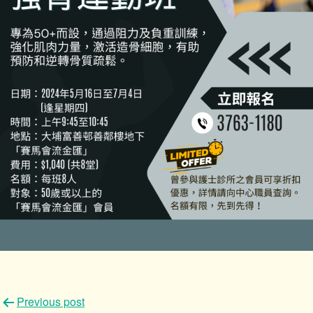
文
Previous post