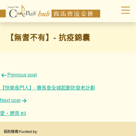
【無耆不有】- 抗疫錦囊
文
Previous post
章
【快樂長門人】- 賽馬會全城起動防衰老計劃
導
Next post
覽
愛‧體育 #3
捐助機構:
Funded by: