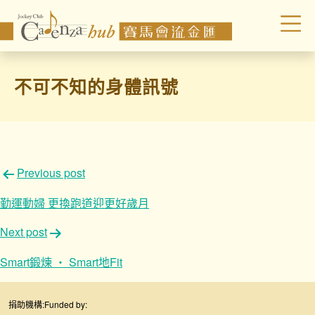
不可不知的身體訊號
文
Previous post
章
勤運動婦 更換跑道迎更好歲月
導
Next post
覽
Smart鍛煉 ‧ Smart地Fit
捐助機構:
Funded by: