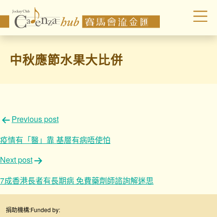
中秋應節水果大比併
文
Previous post
章
疫情有「醫」靠 基層有病唔使怕
導
Next post
覽
7成香港長者有長期病 免費藥劑師諮詢解迷思
捐助機構:
Funded by: