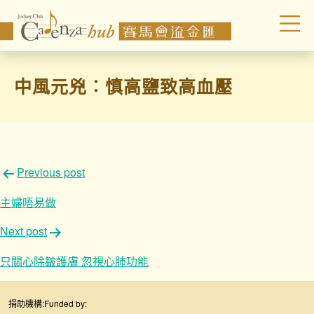
中風元兇︰慎高鹽致高血壓
文
Previous post
章
主婦唔易做
導
Next post
覽
只關心除皺護膚 忽視心肺功能
捐助機構:
Funded by: