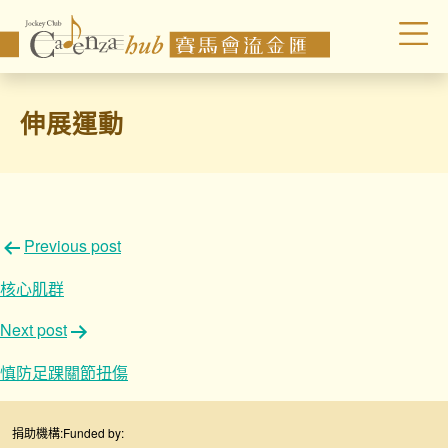
伸展運動
文
Previous post
章
核心肌群
導
Next post
覽
慎防足踝關節扭傷
捐助機構:
Funded by: