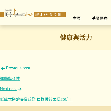
主頁
基層醫療
健康與活力
文
Previous post
章
運動與科技
導
Next post
覽
低成本逆轉骨質疏鬆 這樣做效果增20倍！