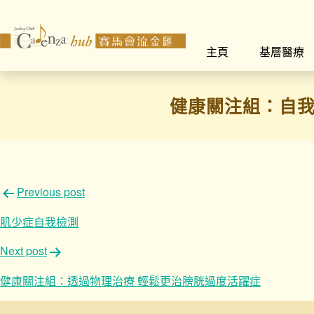
主頁
基層醫療
健康關注組：自我
文
Previous post
章
肌少症自我檢測
導
Next post
覽
健康關注組：透過物理治療 輕鬆更治膀胱過度活躍症