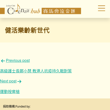
健活樂齡新世代
文
Previous post
章
高級護士長鄭小慧 教港人抗疫持久戰對策
導
Next post
覽
運動按摩槍
捐助機構:
Funded by: