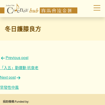
冬日護膝良方
文
Previous post
章
「入五」勤運動 抗衰老
導
Next post
覽
早發性中風
捐助機構:
Funded by: