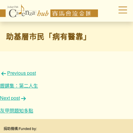
助基層市民「病有醫靠」
文
Previous post
章
鏗鏘集：第二人生
導
Next post
覽
灰甲問題知多點
捐助機構:
Funded by: