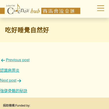
吃好睡覺自然好
文
Previous post
章
認識肩周炎
導
Next post
覽
強健骨骼的秘訣
捐助機構:
Funded by: