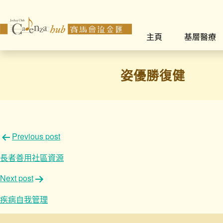
主頁
基層醫療
姿優勝復健
文
Previous post
章
長者善用社區資源
導
Next post
覽
疾病自我管理