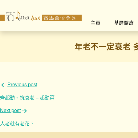
主頁
基層醫療
年老不一定衰老 
文
Previous post
章
齊起動、抗衰老 – 起動篇
導
Next post
覽
人老就有老花？