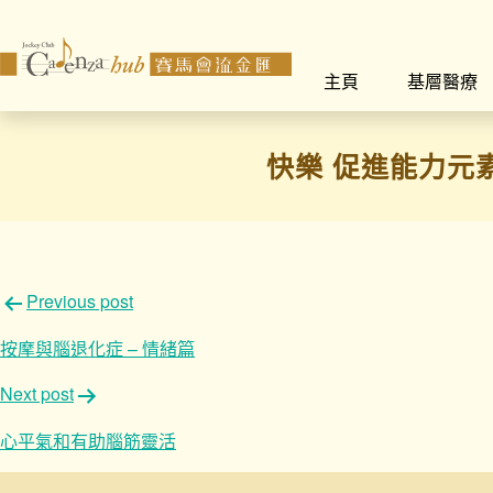
主頁
基層醫療
快樂 促進能力元
文
Previous post
章
按摩與腦退化症 – 情緒篇
導
Next post
覽
心平氣和有助腦筋靈活