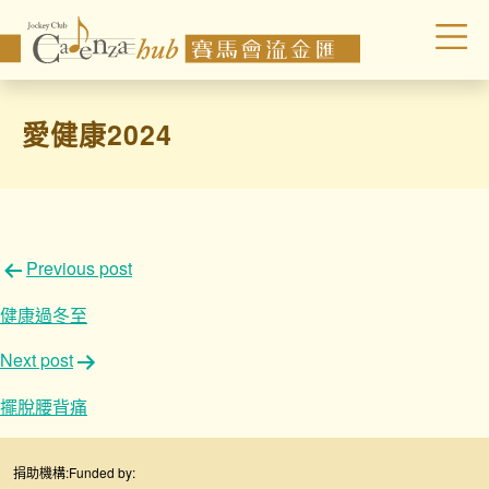
愛健康2024
文
Previous post
章
健康過冬至
導
Next post
覽
擺脫腰背痛
捐助機構:
Funded by: