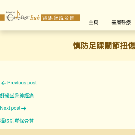
主頁
基層醫療
慎防足踝關節扭
文
Previous post
章
舒緩坐骨神經痛
導
Next post
覽
攝取鈣質保骨質