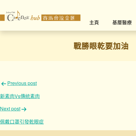
主頁
基層醫療
戰勝眼乾要加油
文
Previous post
章
新素肉Vs傳統素肉
導
Next post
覽
佩戴口罩引發乾眼症