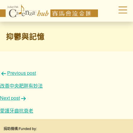
抑鬱與記憶
文
Previous post
章
改善中央肥胖有妙法
導
Next post
覽
愛護牙齒抗衰老
捐助機構:
Funded by: