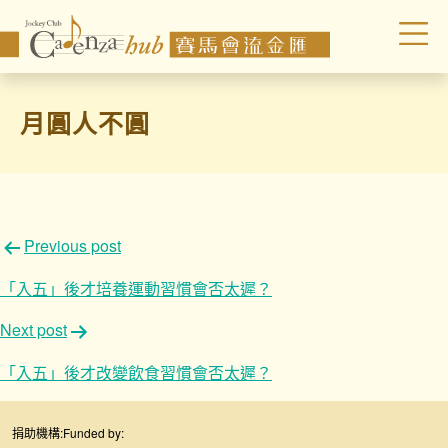
月圓人不圓
文
Previous post
章
「入五」後才培養運動習慣會否太遲？
導
Next post
覽
「入五」後才改變飲食習慣會否太遲？
捐助機構:
Funded by: