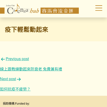
疫下輕鬆動起來
文
Previous post
章
線上跟教練動起來防衰老 免費兼有禮
導
Next post
覽
如何抗疫不疲勞？
捐助機構:
Funded by: