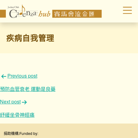
疾病自我管理
文
Previous post
章
預防血管衰老 運動是良藥
導
Next post
覽
紓緩坐骨神經痛
捐助機構:
Funded by: