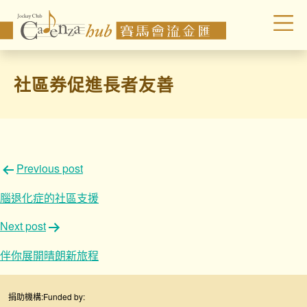
社區券促進長者友善
文
Previous post
章
腦退化症的社區支援
導
Next post
覽
伴你展開晴朗新旅程
捐助機構:
Funded by: