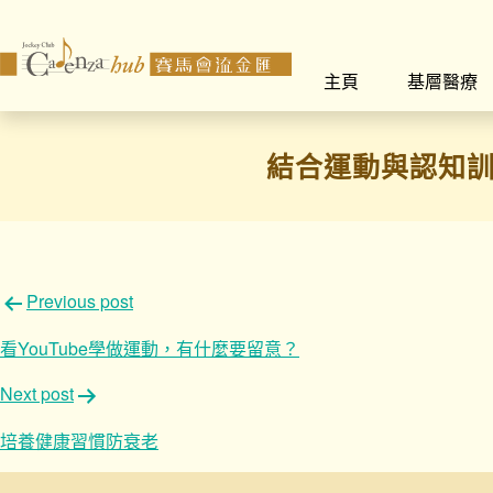
主頁
基層醫療
結合運動與認知訓
文
Previous post
章
看YouTube學做運動，有什麼要留意？
導
Next post
覽
培養健康習慣防衰老