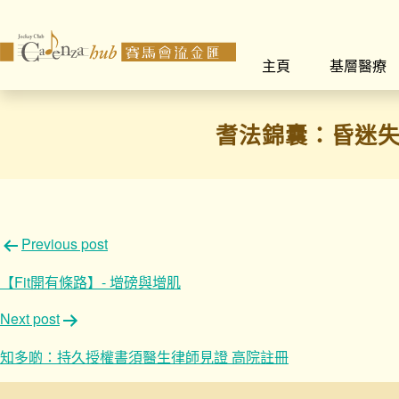
主頁
基層醫療
耆法錦囊：昏迷失
文
Previous post
章
【Fit開有條路】- 增磅與增肌
導
Next post
覽
知多啲：持久授權書須醫生律師見證 高院註冊