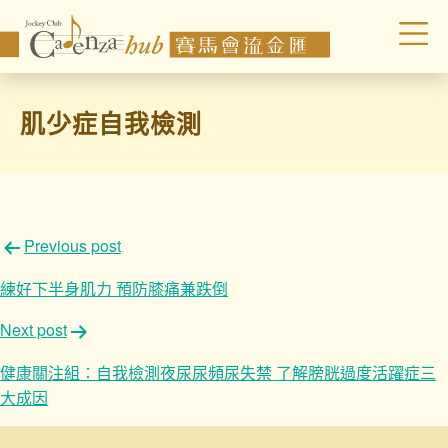
肌少症自我檢測
文
Previous post
章
練好下半身肌力 預防膝痛兼跌倒
導
Next post
覽
健康關注組：自我檢測夜尿尿頻尿失禁 了解膀胱過度活躍症三
大成因