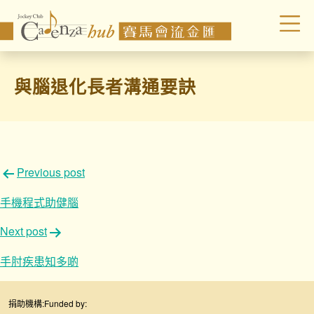
與腦退化長者溝通要訣
文
Previous post
章
手機程式助健腦
導
Next post
覽
手肘疾患知多啲
捐助機構:
Funded by: