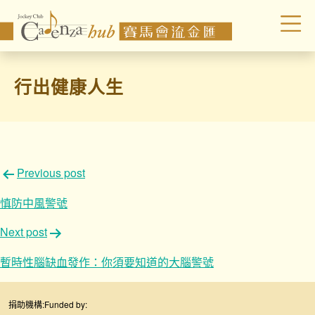
行出健康人生
文
Previous post
章
慎防中風警號
導
Next post
覽
暫時性腦缺血發作：你須要知道的大腦警號
捐助機構:
Funded by: