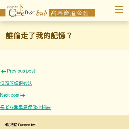
誰偷走了我的記憶？
文
Previous post
章
低頭族護眼妙法
導
Next post
覽
長者冬季早晨保健小秘訣
捐助機構:
Funded by: