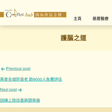
主頁
基層醫療
護腦之道
文
Previous post
章
馬會全城防衰老 助9000人免費評估
導
Next post
覽
訓練上肢改善肩頸背痛