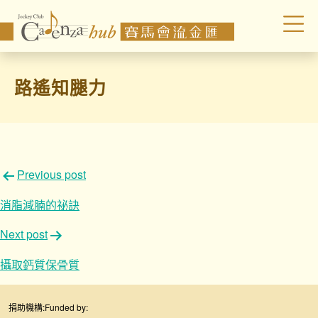
路遙知腿力
文
Previous post
章
消脂減腩的祕訣
導
Next post
覽
攝取鈣質保骨質
捐助機構:
Funded by: