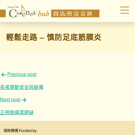
輕鬆走路 – 慎防足底筋膜炎
文
Previous post
章
長者運動安全與裝備
導
Next post
覽
正視膝痛莫遲疑
捐助機構:
Funded by: