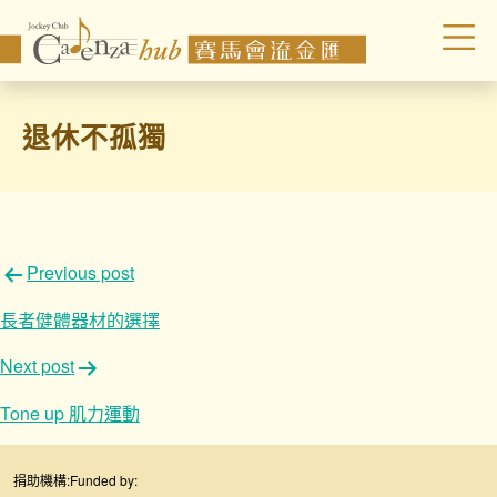
退休不孤獨
文
Previous post
章
長者健體器材的選擇
導
Next post
覽
Tone up 肌力運動
捐助機構:
Funded by: