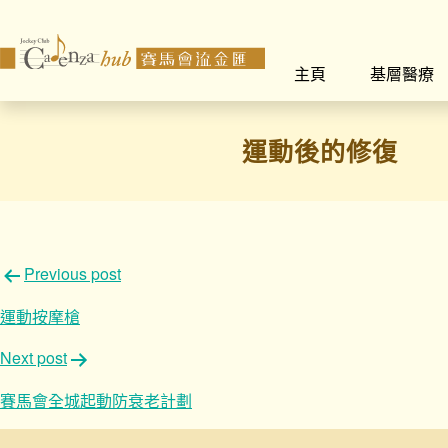
主頁
基層醫療
運動後的修復
文
Previous post
章
運動按摩槍
導
Next post
覽
賽馬會全城起動防衰老計劃