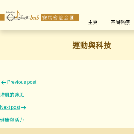
主頁
基層醫療
運動與科技
文
Previous post
章
增肌的迷思
導
Next post
覽
健康與活力