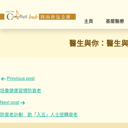
主頁
基層醫療
醫生與你：醫生與
文
Previous post
章
培養健康習慣防衰老
導
Next post
覽
防衰老計劃 助「入五」人士逆轉衰老