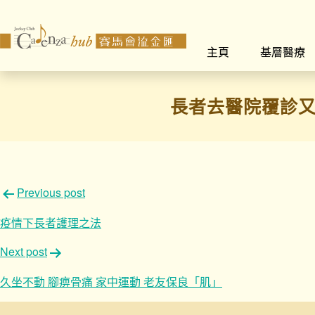
主頁
基層醫療
長者去醫院覆診
文
Previous post
章
疫情下長者護理之法
導
Next post
覽
久坐不動 腳痹骨痛 家中運動 老友保良「肌」