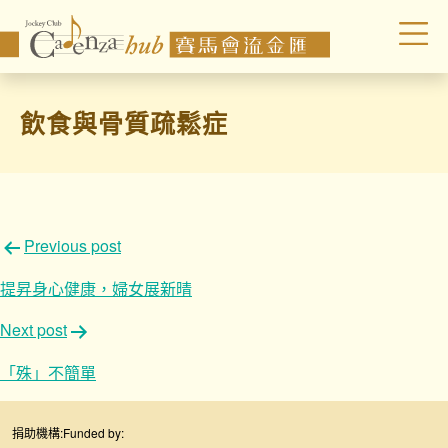
飲食與骨質疏鬆症
文
Previous post
章
提昇身心健康，婦女展新晴
導
Next post
覽
「殊」不簡單
捐助機構:
Funded by: