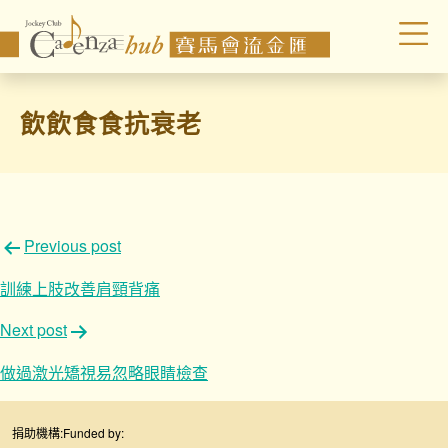
飲飲食食抗衰老
文
Previous post
章
訓練上肢改善肩頸背痛
導
Next post
覽
做過激光矯視易忽略眼睛檢查
捐助機構:
Funded by: