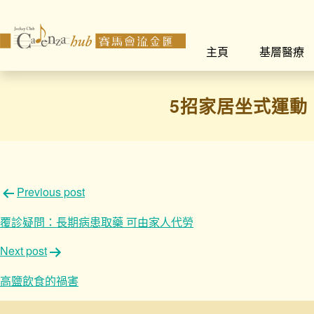
主頁
基層醫療
5招家居坐式運動
文
Previous post
章
覆診疑問：長期病患取藥 可由家人代勞
導
Next post
覽
高鹽飲食的禍害