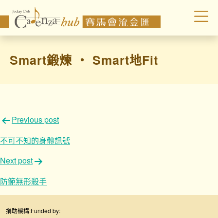
Smart鍛煉 ‧ Smart地Fit
文
Previous post
章
不可不知的身體訊號
導
Next post
覽
防範無形殺手
捐助機構:
Funded by: