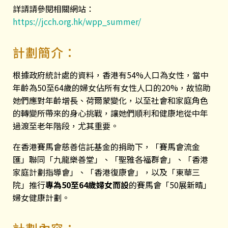
詳請請參閱相關網站：
https://jcch.org.hk/wpp_summer/
計劃簡介：
根據政府統計處的資料，香港有54%人口為女性，當中
年齡為50至64歲的婦女佔所有女性人口的20%，故協助
她們應對年齡增長、荷爾蒙變化，以至社會和家庭角色
的轉變所帶來的身心挑戰，讓她們順利和健康地從中年
過渡至老年階段，尤其重要。
在香港賽馬會慈善信託基金的捐助下，「賽馬會流金
匯」聯同「九龍樂善堂」、「聖雅各福群會」、「香港
家庭計劃指導會」、「香港復康會」，以及「東華三
院」推行
專為50至64歲婦女而設
的賽馬會「50展新晴」
婦女健康計劃。