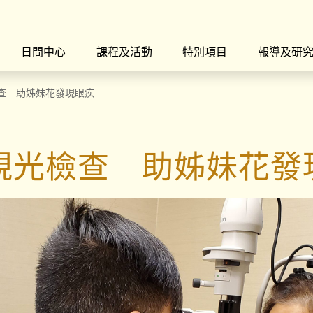
日間中心
課程及活動
特別項目
報導及研
查 助姊妹花發現眼疾
視光檢查 助姊妹花發