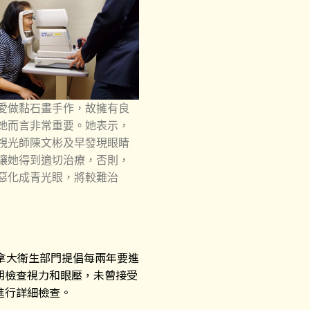
愛做黏石畫手作，故擁有良
她而言非常重要。她表示，
視光師陳文彬及早發現眼睛
讓她得到適切治療，否則，
惡化成青光眼，將較難治
拿大衛生部門提倡每兩年要進
期檢查視力和眼壓，未曾接受
進行詳細檢查。