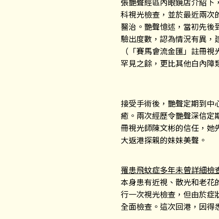
張艷聲經區內眼鏡店介紹下，
科視光檢查，並於最近兩次
醫治。艷聲憶述，當初先後
驗出度數，認為情況有異，
（「賽馬會流金匯」註冊視
罕見之餘，更比其他白內障
接受手術後，艷聲定期到中
癒。兩次經歷令艷聲深信定
冊視光師陳文彬的信任，她
大返港探親的妹妹美聲。
罹患飛蚊症多年未曾詳細檢
本身患有近視、散光和老花
行一次視光檢查，但由於症
全面檢查。這次回港，因得