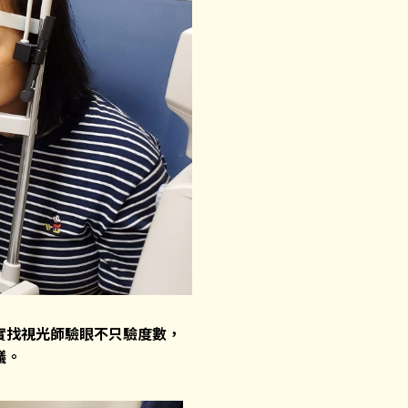
實找視光師驗眼不只驗度數，
議。