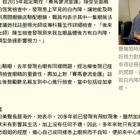
自2015年起定期在「賽馬會流金匯」接受全面眼
的恆常檢查中，發現患上罕見的白內障，讓她能及時
到兩間眼鏡店驗配眼鏡，職員均表示其中一隻眼無法
建議她找註册視光師或專科醫生作詳細檢查，「後來
光師）陳生檢查發現原來我左眼晶體後方有白內障，
類型急速影響視力。」
艷聲閒時
好視力對
幸得註冊
心驗眼，去年發現右眼有同樣問題，經治療後現已痊
的問題，
期檢查眼睛的重要性，再加上對「賽馬會流金匯」註
如白內障
先後鼓勵數名親友到中心進行檢查，當中包括從加拿
癒。
查
的美聲長居海外，她表示，20多年前已發現有飛蚊現象，雖然加
狀未有影響其生活，加上沒有任何不適，因此，多年來她只有定
悉姐姐的經歷，擔心自己或同樣患上眼疾而不自知，便前來中心