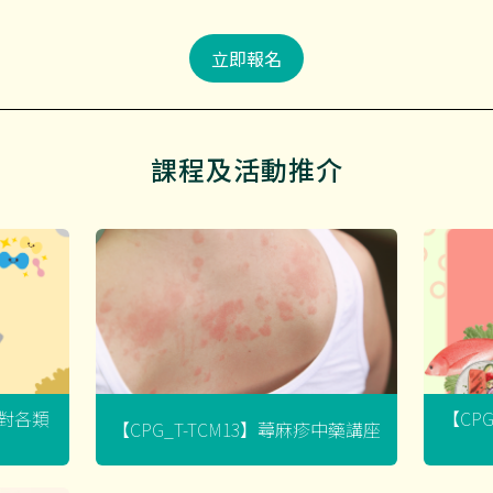
立即報名
課程及活動推介
菌對各類
【CP
【CPG_T-TCM13】蕁麻疹中藥講座