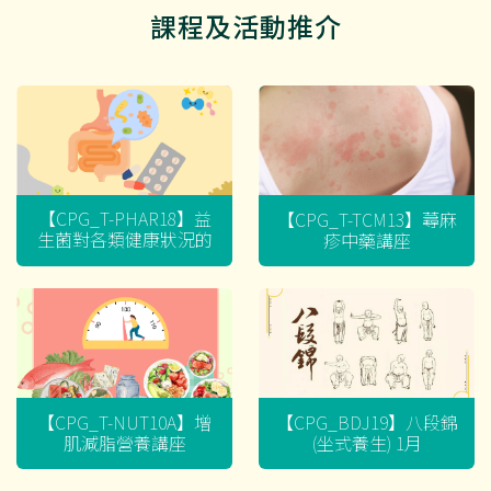
課程及活動推介
【CPG_T-PHAR18】益
【CPG_T-TCM13】蕁麻
生菌對各類健康狀況的
疹中藥講座
迷思
【CPG_T-NUT10A】增
【CPG_BDJ19】八段錦
肌減脂營養講座
(坐式養生) 1月